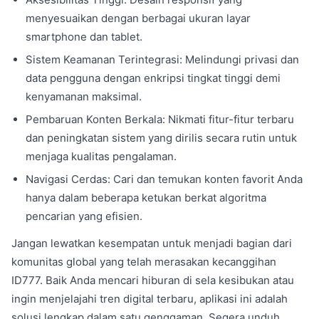
menyesuaikan dengan berbagai ukuran layar
smartphone dan tablet.
Sistem Keamanan Terintegrasi: Melindungi privasi dan
data pengguna dengan enkripsi tingkat tinggi demi
kenyamanan maksimal.
Pembaruan Konten Berkala: Nikmati fitur-fitur terbaru
dan peningkatan sistem yang dirilis secara rutin untuk
menjaga kualitas pengalaman.
Navigasi Cerdas: Cari dan temukan konten favorit Anda
hanya dalam beberapa ketukan berkat algoritma
pencarian yang efisien.
Jangan lewatkan kesempatan untuk menjadi bagian dari
komunitas global yang telah merasakan kecanggihan
ID777. Baik Anda mencari hiburan di sela kesibukan atau
ingin menjelajahi tren digital terbaru, aplikasi ini adalah
solusi lengkap dalam satu genggaman. Segera unduh