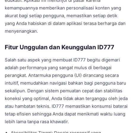
edukatif. Aplikasi ini menonjol di pasar karena
kemampuannya memberikan personalisasi konten yang
akurat bagi setiap pengguna, memastikan setiap detik
yang Anda habiskan di dalam aplikasi terasa berharga dan
menyenangkan.
Fitur Unggulan dan Keunggulan ID777
Salah satu aspek yang membuat ID777 begitu digemari
adalah performanya yang sangat mulus di berbagai
perangkat. Antarmuka pengguna (UI) dirancang secara
intuitif, memudahkan navigasi bahkan bagi pengguna baru
sekalipun. Dengan sistem pemuatan cepat dan stabilitas
koneksi yang optimal, Anda tidak akan terganggu oleh jeda
atau hambatan teknis. ID777 memastikan konsumsi baterai
tetap efisien sehingga Anda dapat menikmati waktu luang
lebih lama tanpa rasa khawatir.
Aksesibilitas Tinggi: Desain responsif yang