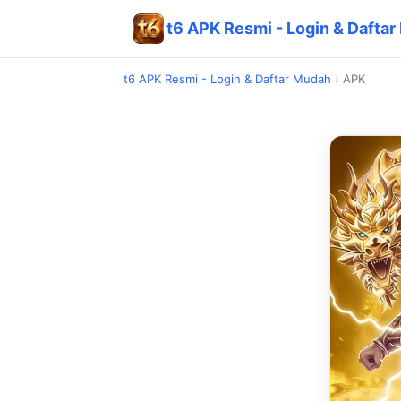
t6 APK Resmi - Login & Dafta
t6 APK Resmi - Login & Daftar Mudah
›
APK