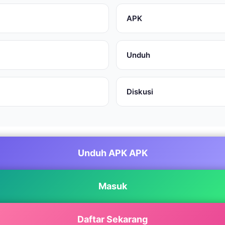
APK
Unduh
Diskusi
Unduh APK APK
Masuk
Daftar Sekarang