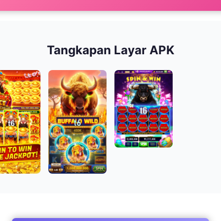
Tangkapan Layar APK