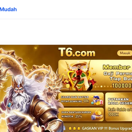
r Mudah