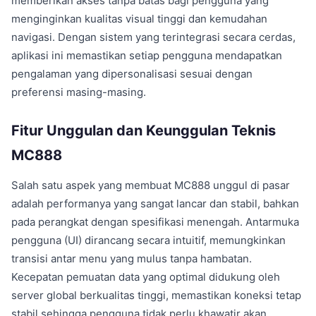
memberikan akses tanpa batas bagi pengguna yang
menginginkan kualitas visual tinggi dan kemudahan
navigasi. Dengan sistem yang terintegrasi secara cerdas,
aplikasi ini memastikan setiap pengguna mendapatkan
pengalaman yang dipersonalisasi sesuai dengan
preferensi masing-masing.
Fitur Unggulan dan Keunggulan Teknis
MC888
Salah satu aspek yang membuat MC888 unggul di pasar
adalah performanya yang sangat lancar dan stabil, bahkan
pada perangkat dengan spesifikasi menengah. Antarmuka
pengguna (UI) dirancang secara intuitif, memungkinkan
transisi antar menu yang mulus tanpa hambatan.
Kecepatan pemuatan data yang optimal didukung oleh
server global berkualitas tinggi, memastikan koneksi tetap
stabil sehingga pengguna tidak perlu khawatir akan