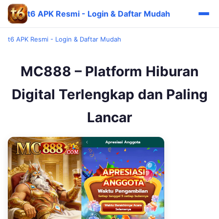
t6 APK Resmi - Login & Daftar Mudah
t6 APK Resmi - Login & Daftar Mudah
MC888 – Platform Hiburan
Digital Terlengkap dan Paling
Lancar