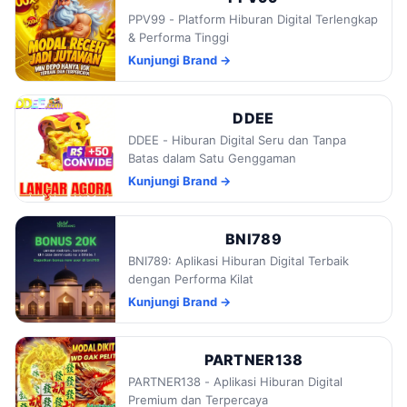
PPV99 - Platform Hiburan Digital Terlengkap
& Performa Tinggi
Kunjungi Brand →
DDEE
DDEE - Hiburan Digital Seru dan Tanpa
Batas dalam Satu Genggaman
Kunjungi Brand →
BNI789
BNI789: Aplikasi Hiburan Digital Terbaik
dengan Performa Kilat
Kunjungi Brand →
PARTNER138
PARTNER138 - Aplikasi Hiburan Digital
Premium dan Terpercaya